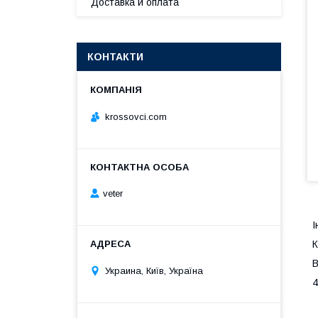
Доставка и оплата
КОНТАКТИ
krossovci.com
veter
І
К
В
Украина, Київ, Україна
4