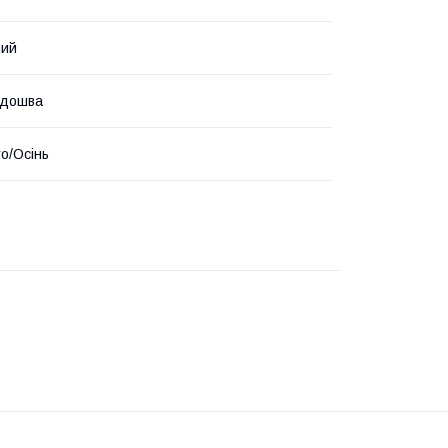
ний
ідошва
то/Осінь