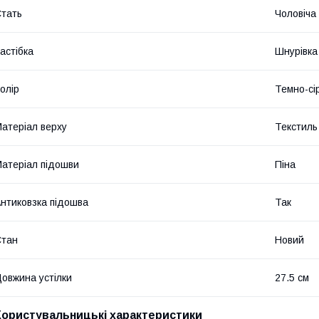
тать
Чоловіча
астібка
Шнурівка
олір
Темно-сі
атеріал верху
Текстиль
атеріал підошви
Піна
нтиковзка підошва
Так
Стан
Новий
овжина устілки
27.5 см
Користувальницькі характеристики