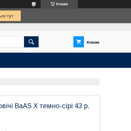
Кошик
Кошик
вічі BaAS X темно-сірі 43 р.