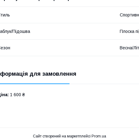
тиль
Спортив
аблук/Підошва
Плоска п
Сезон
Весна/Лі
нформація для замовлення
іна:
1 600 ₴
Сайт створений на маркетплейсі
Prom.ua