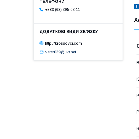
+380 (63) 395-63-11
Х
http://krossovci.com
veter029@ukr.net
В
К
Р
Р
В