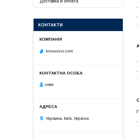
Доставка и оплата
КОНТАКТИ
А
krossovci.com
veter
С
П
Украина, Київ, Україна