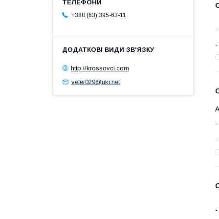
+380 (63) 395-63-11
http://krossovci.com
veter029@ukr.net
О
А