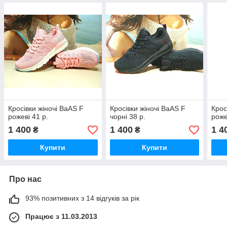
Кросівки жіночі BaAS F
Кросівки жіночі BaAS F
Крос
рожеві 41 р.
чорні 38 р.
роже
1 400
1 400
1 4
₴
₴
Купити
Купити
Про нас
93% позитивних з 14 відгуків за рік
Працює з 11.03.2013