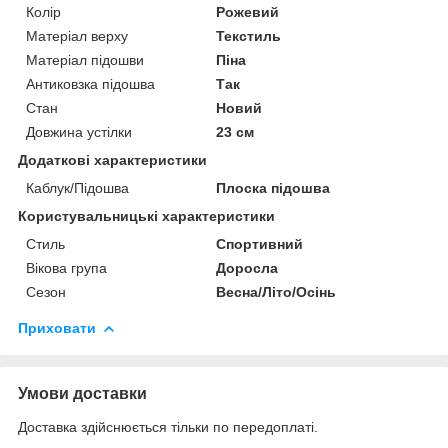
Колір
Рожевий
Матеріал верху
Текстиль
Матеріал підошви
Піна
Антиковзка підошва
Так
Стан
Новий
Довжина устілки
23 см
Додаткові характеристики
Каблук/Підошва
Плоска підошва
Користувальницькі характеристики
Стиль
Спортивний
Вікова група
Доросла
Сезон
Весна/Літо/Осінь
Приховати
Умови доставки
Доставка здійснюється тільки по передоплаті.