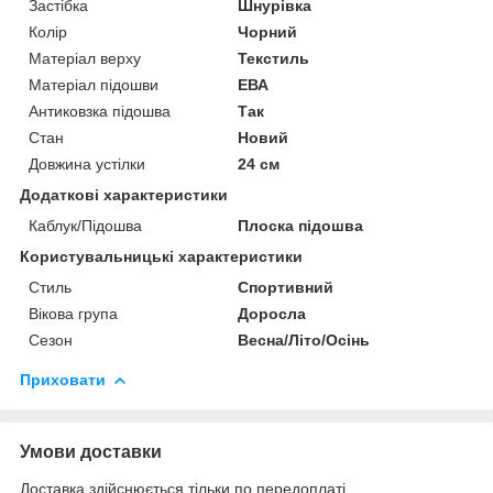
Застібка
Шнурівка
Колір
Чорний
Матеріал верху
Текстиль
Матеріал підошви
ЕВА
Антиковзка підошва
Так
Стан
Новий
Довжина устілки
24 см
Додаткові характеристики
Каблук/Підошва
Плоска підошва
Користувальницькі характеристики
Стиль
Спортивний
Вікова група
Доросла
Сезон
Весна/Літо/Осінь
Приховати
Умови доставки
Доставка здійснюється тільки по передоплаті.