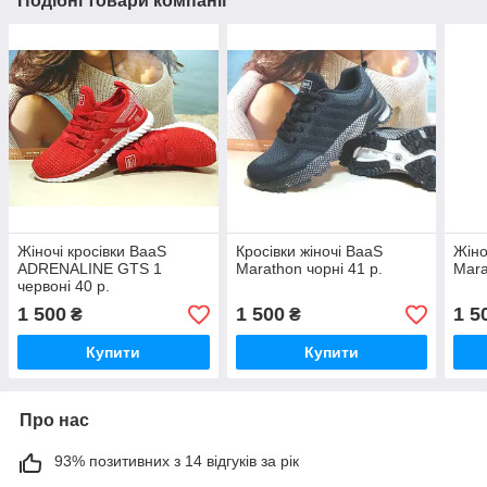
Подібні товари компанії
Жіночі кросівки BaaS
Кросівки жіночі BaaS
Жіно
ADRENALINE GTS 1
Marathon чорні 41 р.
Mara
червоні 40 р.
1 500
1 500
1 5
₴
₴
Купити
Купити
Про нас
93% позитивних з 14 відгуків за рік