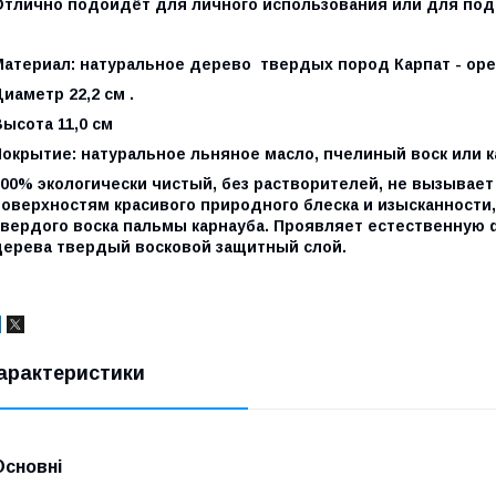
Отлично подойдёт для личного использования или для под
Материал: натуральное дерево твердых пород Карпат - оре
иаметр 22,2 см .
ысота 11,0 см
Покрытие: натуральное льняное масло, пчелиный воск или к
100% экологически чистый, без растворителей, не вызывае
поверхностям красивого природного блеска и изысканности,
твердого воска пальмы карнауба. Проявляет естественную 
дерева твердый восковой защитный слой.
арактеристики
Основні