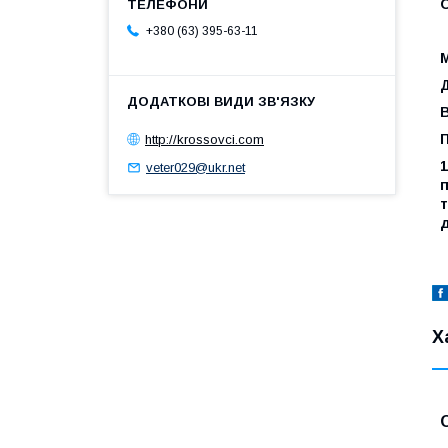
+380 (63) 395-63-11
Д
В
http://krossovci.com
veter029@ukr.net
Х