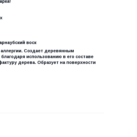
арка!
х
арнаубский воск
т аллергии. Создает деревянным
 благодаря использованию в его составе
фактуру дерева. Образует на поверхности