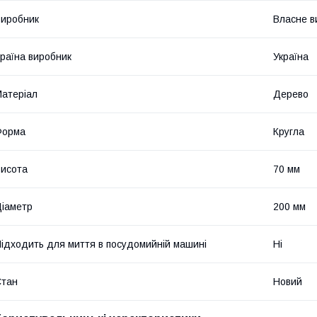
иробник
Власне в
раїна виробник
Україна
атеріал
Дерево
Форма
Кругла
исота
70 мм
іаметр
200 мм
ідходить для миття в посудомийній машині
Ні
Стан
Новий