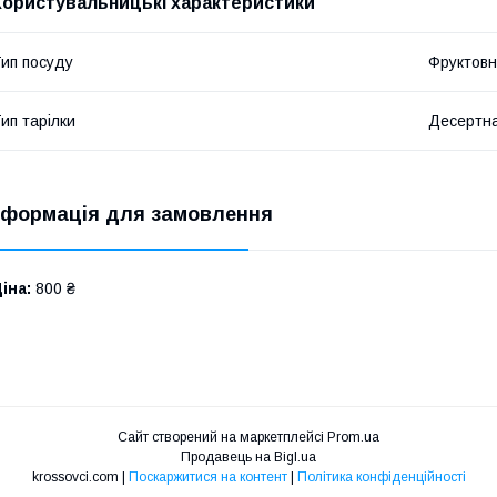
Користувальницькі характеристики
ип посуду
Фруктов
ип тарілки
Десертна
нформація для замовлення
іна:
800 ₴
Сайт створений на маркетплейсі
Prom.ua
Продавець на Bigl.ua
krossovci.com |
Поскаржитися на контент
|
Політика конфіденційності