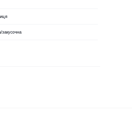
ниця
/закусочна