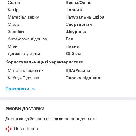
Сезон
Весна/Осінь
Колір
Чорний
Матеріал верху
Натуральна шкіра
Стиль
Спортивний
Застібка
Шнурівка
Антиковзка підошва
Так
Стан
Новий
Довжина устілки
29.5 см
Користувальницькі характеристики
Матеріал підошви
ЕВА/Резина
Каблук/Підошва
Плоска підошва
Приховати
Умови доставки
Доставка здійснюється тільки по передоплаті.
Нова Пошта