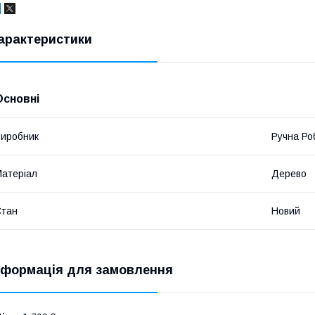
арактеристики
Основні
иробник
Ручна Ро
атеріал
Дерево
Стан
Новий
нформація для замовлення