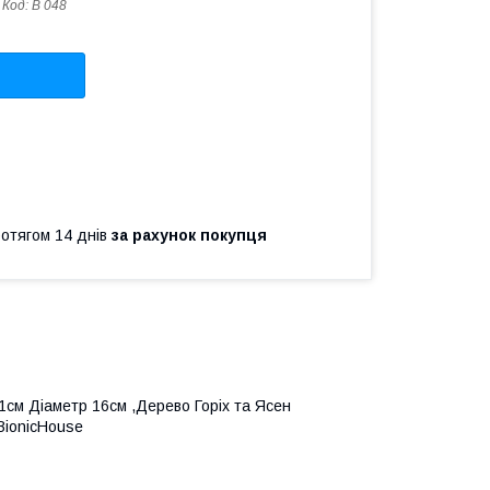
Код:
В 048
ротягом 14 днів
за рахунок покупця
31см Діаметр 16см ,Дерево Горіх та Ясен
BionicHouse