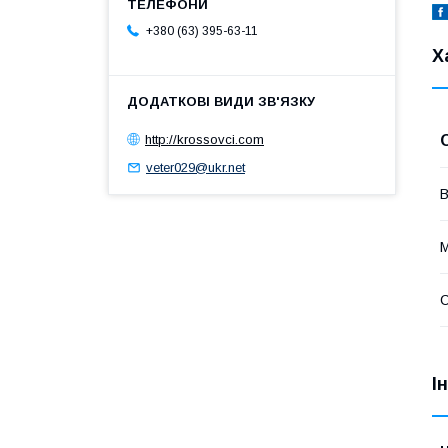
+380 (63) 395-63-11
Х
http://krossovci.com
veter029@ukr.net
В
М
І