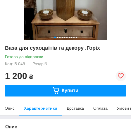
Ваза для сухоцвітів та декору .Горіх
Готово до відправки
Код: В 049
Роздріб
1 200
₴
Купити
Опис
Характеристики
Доставка
Оплата
Умови 
Опис