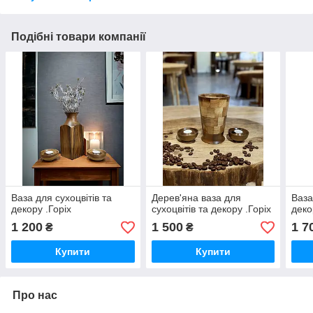
Подібні товари компанії
Ваза для сухоцвітів та
Дерев'яна ваза для
Ваза
декору .Горіх
сухоцвітів та декору .Горіх
деко
1 200
1 500
1 7
₴
₴
Купити
Купити
Про нас