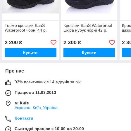
Термо кросівки BaaS
Кросівки BaaS Waterproof
Крос
Waterproof чорні 44 р.
шкіра нубук чорні 42 р.
шкір
2 200
2 300
2 3
₴
₴
Купити
Купити
Про нас
93% позитивних з 14 відгуків за рік
Працює з 11.03.2013
м. Київ
Украина, Київ, Україна
Контакти
Сьогодні працює з 10:00 до 20:00