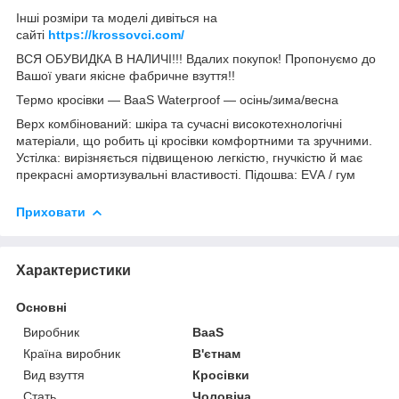
Інші розміри та моделі дивіться на
сайті
https://krossovci.com/
ВСЯ ОБУВИДКА В НАЛИЧІ!!! Вдалих покупок! Пропонуємо до
Вашої уваги якісне фабричне взуття!!
Термо кросівки — BaaS Waterproof — осінь/зима/весна
Верх комбінований: шкіра та сучасні високотехнологічні
матеріали, що робить ці кросівки комфортними та зручними.
Устілка: вирізняється підвищеною легкістю, гнучкістю й має
прекрасні амортизувальні властивості. Підошва: ЕVА / гум
Приховати
Характеристики
Основні
Виробник
BaaS
Країна виробник
В'єтнам
Вид взуття
Кросівки
Стать
Чоловіча