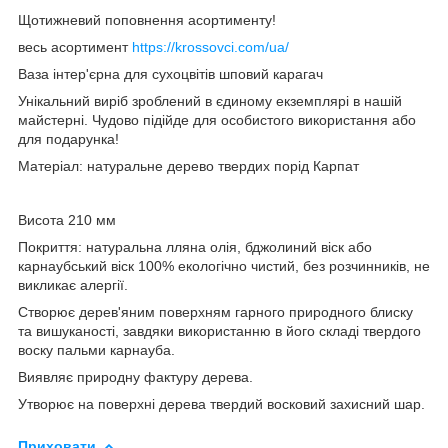
Щотижневий поповнення асортименту!
весь асортимент
https://krossovci.com/ua/
Ваза інтер'єрна для сухоцвітів шповий карагач
Унікальний виріб зроблений в єдиному екземплярі в нашій
майстерні. Чудово підійде для особистого використання або
для подарунка!
Матеріал: натуральне дерево твердих порід Карпат
Висота 210 мм
Покриття: натуральна лляна олія, бджолиний віск або
карнаубський віск 100% екологічно чистий, без розчинників, не
викликає алергії.
Створює дерев'яним поверхням гарного природного блиску
та вишуканості, завдяки використанню в його складі твердого
воску пальми карнауба.
Виявляє природну фактуру дерева.
Утворює на поверхні дерева твердий восковий захисний шар.
Приховати