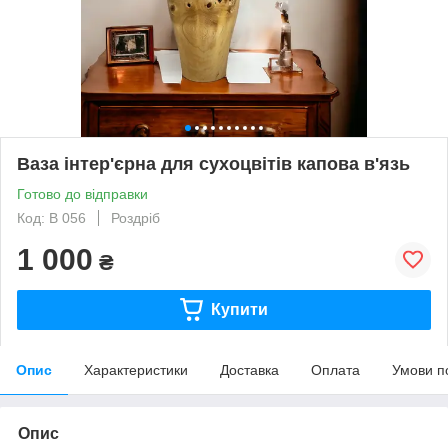
Ваза інтер'єрна для сухоцвітів капова в'язь
Готово до відправки
Код: В 056
Роздріб
1 000
₴
Купити
Опис
Характеристики
Доставка
Оплата
Умови п
Опис