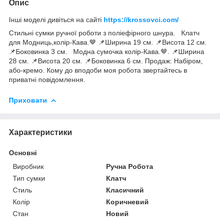
Опис
Інші моделі дивіться на сайті
https://krossovci.com/
Стильні сумки ручної роботи з поліефірного шнура. Клатч
для Модниць,колір-Кава.🤎 📌Ширина 19 см. 📌Висота 12 см.
📌Боковинка 3 см. Модна сумочка колір-Кава.🤎. 📌Ширина
28 см. 📌Висота 20 см. 📌Боковинка 6 см. Продаж: Набіром,
або-кремо. Кому до вподоби моя робота звертайтесь в
приватні повідомлення.
Приховати
Характеристики
Основні
Виробник
Ручна Робота
Тип сумки
Клатч
Стиль
Класичний
Колір
Коричневий
Стан
Новий