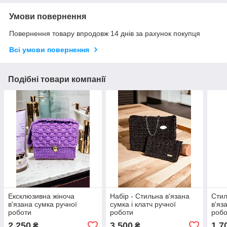
Умови повернення
Повернення товару впродовж 14 днів за рахунок покупця
Всі умови повернення
Подібні товари компанії
Ексклюзивна жіноча
Набір - Стильна в'язана
Стил
в'язана сумка ручної
сумка і клатч ручної
в'яз
роботи
роботи
робо
2 250
3 500
1 7
₴
₴