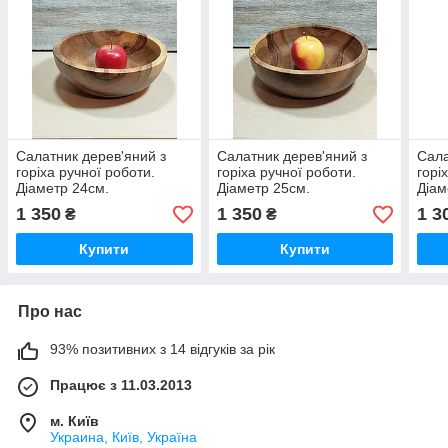
Салатник дерев'яний з
Салатник дерев'яний з
Сала
горіха ручної роботи.
горіха ручної роботи.
горі
Діаметр 24см.
Діаметр 25см.
Діам
1 350
1 350
1 3
₴
₴
Купити
Купити
Про нас
93% позитивних з 14 відгуків за рік
Працює з 11.03.2013
м. Київ
Украина, Київ, Україна