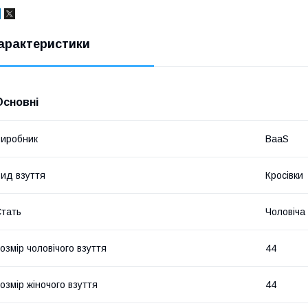
арактеристики
Основні
иробник
BaaS
ид взуття
Кросівки
тать
Чоловіча
озмір чоловічого взуття
44
озмір жіночого взуття
44