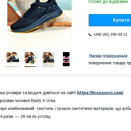
Готово до відправки
Купити
+380 (63) 395-63-11
повернення товару п
нші розміри та моделі дивіться на сайті
https://krossovci.com/
росівки чоловічі BaAS X сітка
ерх комбінований: текстиль і сучасні синтетичні матеріали, що роб
4 разм. — 28 см по устілці