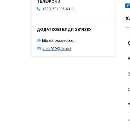
+380 (63) 395-63-11
Х
http://krossovci.com
veter029@ukr.net
В
В
С
Р
Р