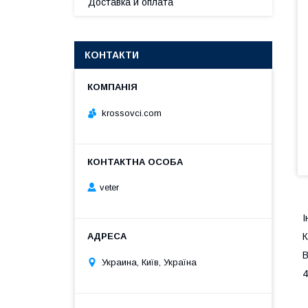
Доставка и оплата
КОНТАКТИ
krossovci.com
veter
І
К
В
Украина, Київ, Україна
4