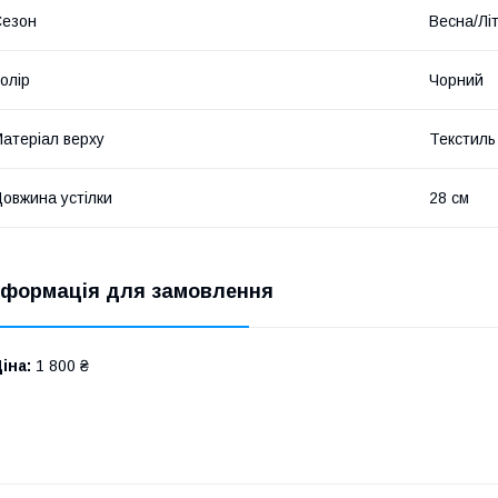
Сезон
Весна/Лі
олір
Чорний
атеріал верху
Текстиль
овжина устілки
28 см
нформація для замовлення
іна:
1 800 ₴